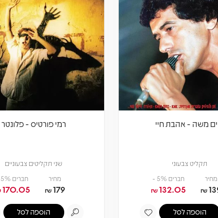
ים משה - אהבת חיי
רמי פורטיס - פלונטר
תקליט צבעוני
שני תקליטים צבעוניים
מחיר
חברים 5% -
מחיר
חברים 5% -
170.05
179
132.05
13
₪
₪
₪
₪
הוספה לסל
הוספה לסל