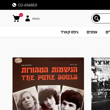
02-6568831
0
כניסה
ים
אמנים
גיפט קארד