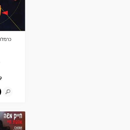
כרמלה 
ש
9