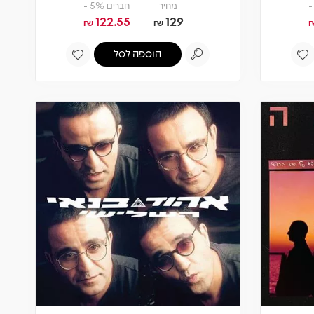
מחיר
חברים 5% -
122.55
129
₪
₪
הוספה לסל