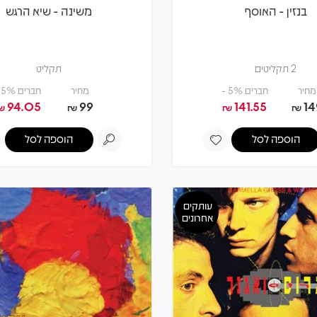
בנזין - האוסף
משינה - שיא הרגש
2 תקליטים
תקליט
מחיר
חברים 5% -
מחיר
חברים 5% -
94.05
99
141.55
14
₪
₪
₪
₪
הוספה לסל
הוספה לסל
עותקים
אחרונים