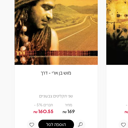
מוש בן ארי - דרך
שני תקליטים צבעוניים
מחיר
חברים 5% -
160.55
169
₪
₪
הוספה לסל