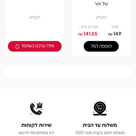
של אור
תקליט
תקליט
מחיר
חברים 5% -
141.55
149
₪
₪
אזל! עדכנו כשחוזר
הוספה לסל
צפיה במוצר
משלוח עד הבית
שירות לקוחות
משלוח חינם בקניה מעל 350
לא בטוחים מה לרכוש