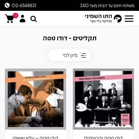
משלוח חינם עד הבית מעל 350
02-6568831
ש״ח
0
תקליטים - דודו טסה
מיון לפי
דודו טסה והכוויתים
דודו טסה – עלא שואטי