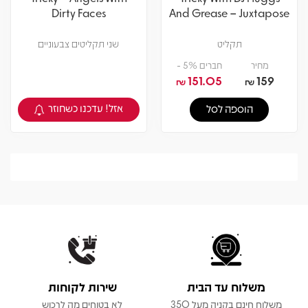
Dirty Faces
And Grease – Juxtapose
תקליט
שני תקליטים צבעוניים
מחיר
חברים 5% -
151.05
159
₪
₪
אזל! עדכנו כשחוזר
הוספה לסל
צפיה במוצר
משלוח עד הבית
שירות לקוחות
משלוח חינם בקניה מעל 350
לא בטוחים מה לרכוש