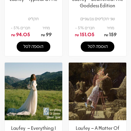
Goddess Edition
שני תקליטים צבעוניים
תקליט
מחיר
חברים 5% -
מחיר
חברים 5% -
94.05
99
151.05
159
₪
₪
₪
₪
הוספה לסל
הוספה לסל
Laufey – Everything I
Laufey – A Matter Of