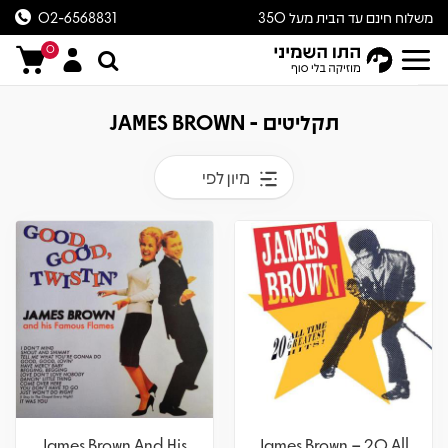
משלוח חינם עד הבית מעל 350
02-6568831
ש״ח
0
תקליטים - JAMES BROWN
מיון לפי
James Brown And His
James Brown – 20 All