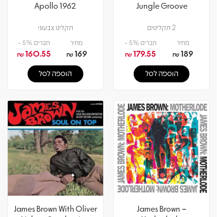
Apollo 1962
Jungle Groove
2 תקליטים
תקליט צבעוני
מחיר
חברים 5% -
מחיר
חברים 5% -
160.55
169
179.55
189
₪
₪
₪
₪
הוספה לסל
הוספה לסל
James Brown With Oliver
James Brown –