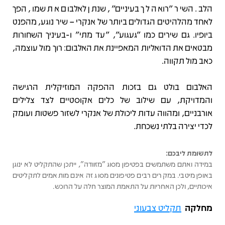
הלב. השיר "רואה לך בעיניים", שנתן לאלבום את שמו, הפך
לאחד מהלהיטים הגדולים ביותר של אנקרי – שיר נוגע, מהפנט
ביופיו. גם שירים כמו "געגוע", "עד מתי" ו-בעיניך השחורות
מבטאים את הדואליות המאפיינת את האלבום: רוך מול עוצמה,
כאב מול תקווה.
האלבום בולט גם בזכות ההפקה המוזיקלית הרגישה
והמדויקת, עם שילוב של כלים אקוסטיים לצד צלילים
אורבניים, ומהווה עדות ליכולת של אנקרי לשזור פשטות ועומק
לכדי יצירה בלתי נשכחת.
לתשומת ליבכם:
במידה ואתם משתמשים בפטיפון מסוג "מזוודה", ייתכן שהתקליט לא ינוגן
באופן מיטבי. במקרים רבים פטיפונים מסוג זה אינם מותאמים לתקליטים
איכותיים, ולכן האחריות על התאמת המוצר חלה על הרוכש.
מחלקה
תקליט צבעוני