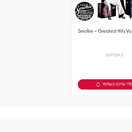
Smokie – Greatest Hits Vol
2 תקליטים
ל! עדכנו כשחוזר
צפיה במוצר