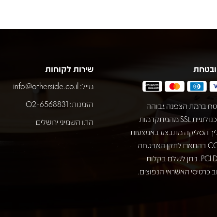
ובטחת
שירות לקוחות
מייל:
info@otherside.co.il
הזמנות: 02-6568831
ח ברמת הצפנה גבוהה
באמצעות טכנולוגיית SSL מהמתקדמות
התו השמיני ירושלים
יך הסליקה מתבצע באמצעות
חברת COMAX בהתאם לתקן האבטחה
המחמיר PCI DSS. ניתן לשלם בקלות
 כרטיסי האשראי הנפוצים.