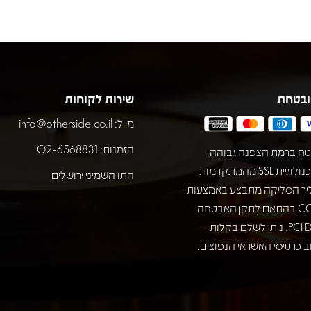
ובטחת
שירות לקוחות
מייל:
info@otherside.co.il
הזמנות: 02-6568831
ח ברמת הצפנה גבוהה
באמצעות טכנולוגיית SSL מהמתקדמות
התו השמיני ירושלים
יך הסליקה מתבצע באמצעות
חברת COMAX בהתאם לתקן האבטחה
המחמיר PCI DSS. ניתן לשלם בקלות
 כרטיסי האשראי הנפוצים.