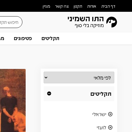
דף הבית
אודות
תקנון
צרו קשר
מגזין
תקליטים
פטיפונים
מג
תקליטים
ישראלי
לועזי