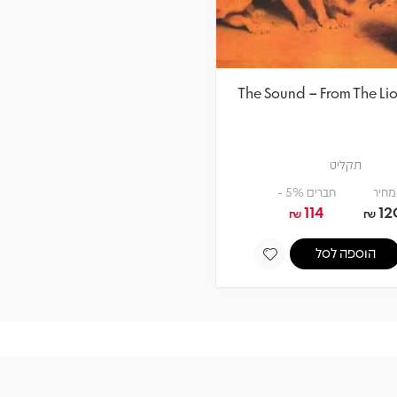
The Sound – From The Li
תקליט
מחיר
חברים 5% -
114
12
₪
₪
הוספה לסל