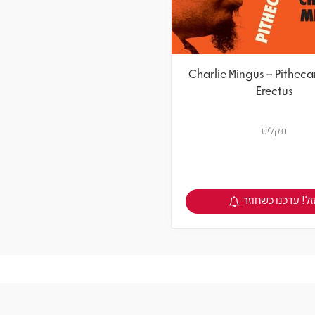
Charlie Mingus – Pithec
Erectus
תקליט
ל! עדכנו כשחוזר
צפיה במוצר