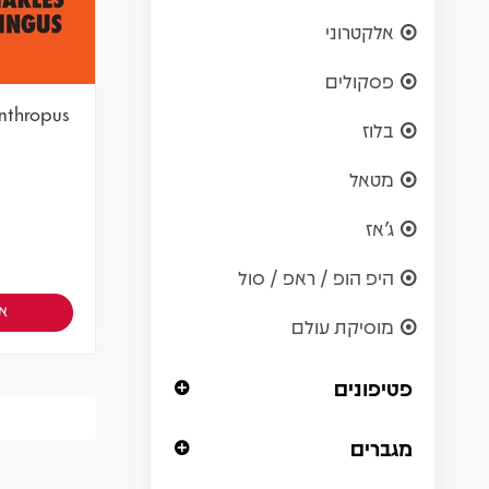
אלקטרוני
פסקולים
anthropus
בלוז
מטאל
ג'אז
היפ הופ / ראפ / סול
אז
מוסיקת עולם
פטיפונים
מגברים