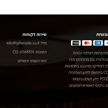
ובטחת
שירות לקוחות
מייל:
info@otherside.co.il
הזמנות: 02-6568831
ח ברמת הצפנה גבוהה
באמצעות טכנולוגיית SSL מהמתקדמות
התו השמיני ירושלים
יך הסליקה מתבצע באמצעות
חברת COMAX בהתאם לתקן האבטחה
המחמיר PCI DSS. ניתן לשלם בקלות
 כרטיסי האשראי הנפוצים.