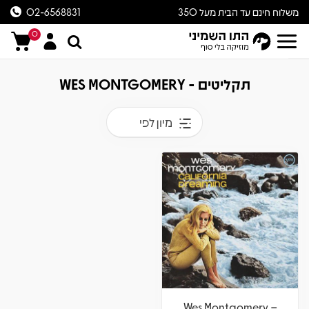
משלוח חינם עד הבית מעל 350
02-6568831
ש״ח
0
תקליטים - WES MONTGOMERY
מיון לפי
Wes Montgomery –