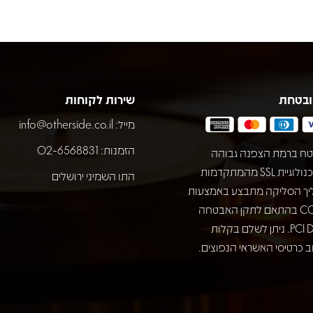
ובטחת
שירות לקוחות
מייל:
info@otherside.co.il
הזמנות: 02-6568831
ח ברמת הצפנה גבוהה
באמצעות טכנולוגיית SSL מהמתקדמות
התו השמיני ירושלים
יך הסליקה מתבצע באמצעות
חברת COMAX בהתאם לתקן האבטחה
המחמיר PCI DSS. ניתן לשלם בקלות
 כרטיסי האשראי הנפוצים.