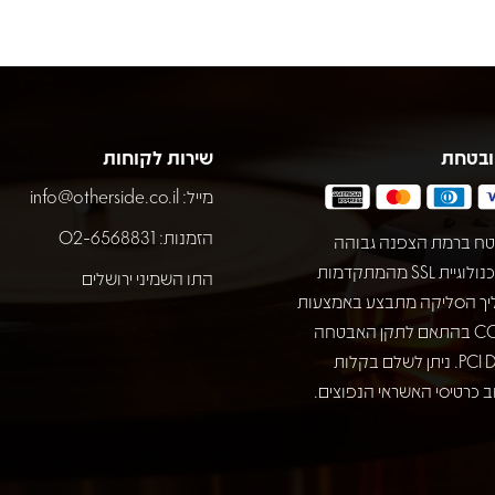
ובטחת
שירות לקוחות
מייל:
info@otherside.co.il
הזמנות: 02-6568831
ח ברמת הצפנה גבוהה
באמצעות טכנולוגיית SSL מהמתקדמות
התו השמיני ירושלים
יך הסליקה מתבצע באמצעות
חברת COMAX בהתאם לתקן האבטחה
המחמיר PCI DSS. ניתן לשלם בקלות
 כרטיסי האשראי הנפוצים.