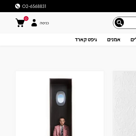
02-6568831
0
כניסה
ים
אמנים
גיפט קארד