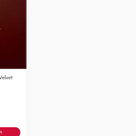
Velvet
אז