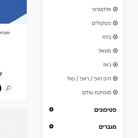
אלקטרוני
פסקולים
erism
בלוז
מטאל
ש
ג'אז
9
היפ הופ / ראפ / סול
מוסיקת עולם
פטיפונים
מגברים