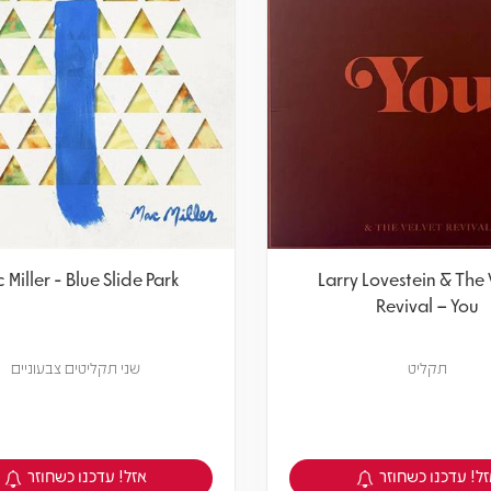
 Miller - Blue Slide Park
Larry Lovestein & The 
Revival – You
תקליט
שני תקליטים צבעוניים
ל! עדכנו כשחוזר
אזל! עדכנו כשחוזר
צפיה במוצר
צפיה במוצר