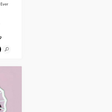
 Ever
ש
9