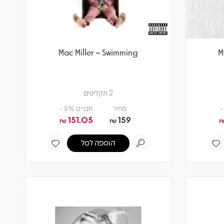
Mac Miller – Swimming
M
2 תקליטים
מחיר
חברים 5% -
151.05
159
₪
₪
הוספה לסל