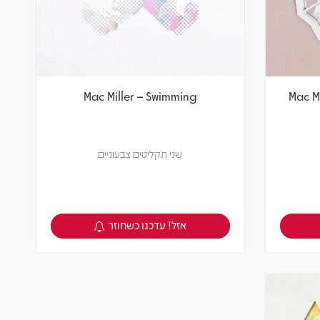
Mac Miller – Swimming
Mac Mi
שני תקליטים צבעוניים
אזל! עדכנו כשחוזר
צפיה במוצר