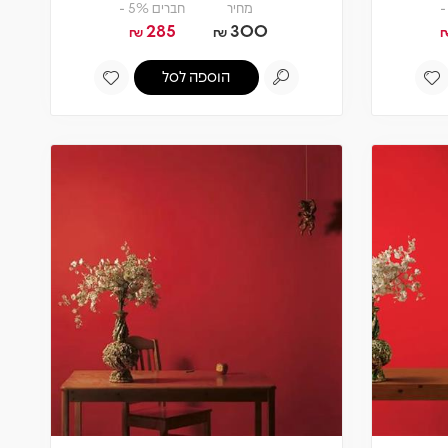
מחיר
חברים 5% -
285
300
₪
₪
הוספה לסל