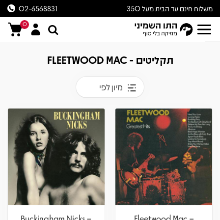
משלוח חינם עד הבית מעל 350
02-6568831
ש״ח
0
תקליטים - FLEETWOOD MAC
מיון לפי
Buckingham Nicks –
Fleetwood Mac –