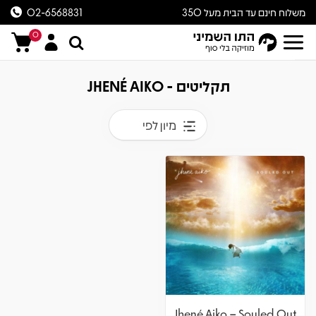
משלוח חינם עד הבית מעל 350
02-6568831
ש״ח
0
תקליטים - JHENÉ AIKO
מיון לפי
Jhené Aiko – Souled Out