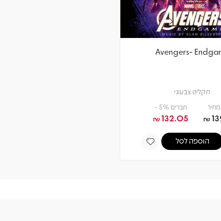
Avengers- Endga
תקליט צבעוני
מחיר
חברים 5% -
132.05
13
₪
₪
הוספה לסל