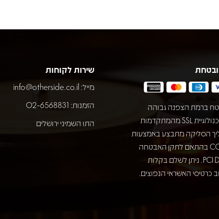
ובטחת
שירות לקוחות
מייל:
info@otherside.co.il
הזמנות: 02-6568831
ח ברמת הצפנה גבוהה
באמצעות טכנולוגיית SSL מהמתקדמות
התו השמיני ירושלים
יך הסליקה מתבצע באמצעות
חברת COMAX בהתאם לתקן האבטחה
המחמיר PCI DSS. ניתן לשלם בקלות
 כרטיסי האשראי הנפוצים.