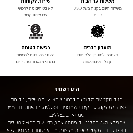
משלוח עד הבית
שירות לקוחות
משלוח חינם בקניה מעל 350
לא בטוחים מה לרכוש
ש"ח
צרו איתנו קשר
מועדון חברים
רכישה בטוחה
הצטרפו למועדון הלקוחות
האתר מאובטח לרכישה
וקבלו הטבות שוות
בתקני אבטחה מחמירים
התו השמיני
חנות תקליטים מיתולוגית ברחוב שמאי 12 בירושלים, בית חם
לאוהבי מוזיקה, עם קירות שמנגנים נוסטלגיה, חדשנות ודור צעיר
שמתאהב בצלילים.
אחרי לא מעט התלבטויות פתחנו אתר, כדי שגם מחוץ לירושלים
תוכלו ליהנות מקטלוג עשיר, מקצועי, מיבוא מיוחד ובמחירים ללא