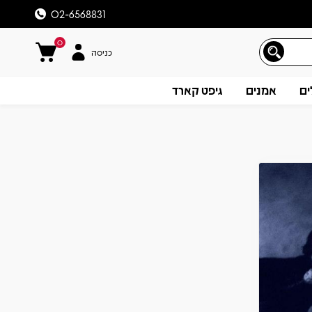
02-6568831
0
כניסה
ים
אמנים
גיפט קארד