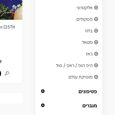
אלקטרוני
פסקולים
am (25TH
בלוז
מטאל
ג'אז
9
היפ הופ / ראפ / סול
מוסיקת עולם
פטיפונים
מגברים