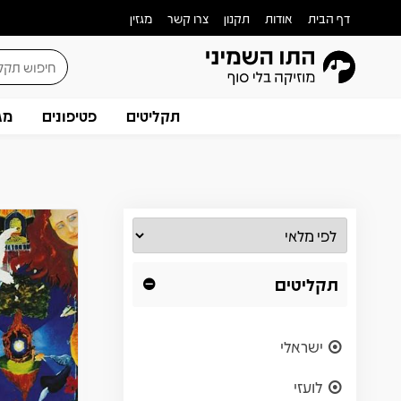
דף הבית
אודות
תקנון
צרו קשר
מגזין
תקליטים
פטיפונים
מג
תקליטים
ישראלי
לועזי