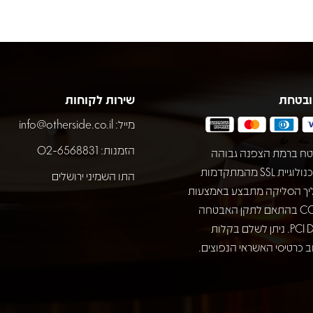
ובטחת
שירות לקוחות
מייל:
info@otherside.co.il
הזמנות: 02-6568831
ח ברמת הצפנה גבוהה
באמצעות טכנולוגיית SSL מהמתקדמות
התו השמיני ירושלים
יך הסליקה מתבצע באמצעות
חברת COMAX בהתאם לתקן האבטחה
המחמיר PCI DSS. ניתן לשלם בקלות
 כרטיסי האשראי הנפוצים.