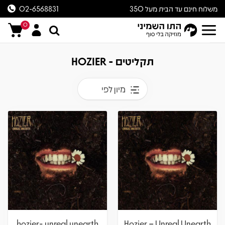
משלוח חינם עד הבית מעל 350
02-6568831
ש״ח
0
תקליטים - HOZIER
מיון לפי
hozier- unreal unearth
Hozier – Unreal Unearth