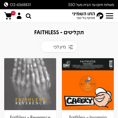
משלוח חינם עד הבית מעל 350
02-6568831
ש״ח
0
תקליטים - FAITHLESS
מיון לפי
Faithless – Reverence
Faithless – Insomnia