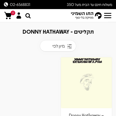
משלוח חינם עד הבית מעל 350
02-6568831
ש״ח
0
תקליטים - DONNY HATHAWAY
מיון לפי
Donny Hathaway –