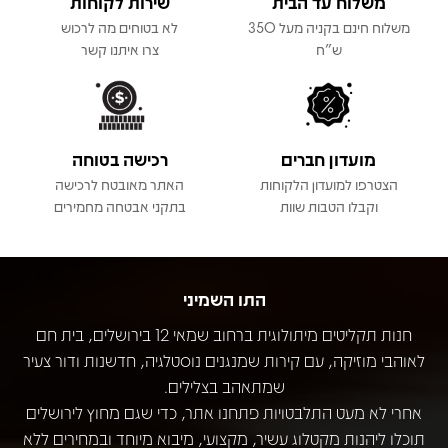
משלוח עד הבית
שירות לקוחות
משלוח חינם בקניה מעל 350
לא בטוחים מה לרכוש
ש"ח
צרו איתנו קשר
מועדון חברים
רכישה בטוחה
הצטרפו למועדון הלקוחות
האתר מאובטח לרכישה
וקבלו הטבות שוות
בתקני אבטחה מחמירים
התו השמיני
חנות תקליטים מיתולוגית ברחוב שמאי 12 בירושלים, בית חם
לאוהבי מוזיקה, עם קירות שמנגנים נוסטלגיה, חדשנות ודור צעיר
שמתאהב בצלילים.
אחרי לא מעט התלבטויות פתחנו אתר, כדי שגם מחוץ לירושלים
תוכלו ליהנות מקטלוג עשיר, מקצועי, מיבוא מיוחד ובמחירים ללא