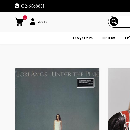
02-6568831
0
כניסה
ים
אמנים
גיפט קארד