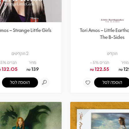
Amos – Strange Little Girls
Tori Amos – Little Earth
The B-Sides
תקליט
2 תקליטים
מחיר
חברים 5% -
מחיר
חברים 5% -
132.05
139
122.55
12
₪
₪
₪
₪
הוספה לסל
הוספה לסל