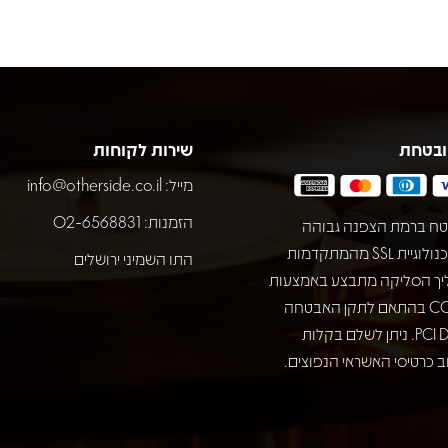
ובטחת
שירות לקוחות
מייל:
info@otherside.co.il
הזמנות: 02-6568831
ח ברמת הצפנה גבוהה
באמצעות טכנולוגיית SSL מהמתקדמות
התו השמיני ירושלים
יך הסליקה מתבצע באמצעות
חברת COMAX בהתאם לתקן האבטחה
המחמיר PCI DSS. ניתן לשלם בקלות
 כרטיסי האשראי הנפוצים.