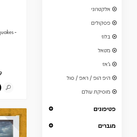
אלקטרוני
פסקולים
quakes -
בלוז
מטאל
ג'אז
9
היפ הופ / ראפ / סול
מוסיקת עולם
פטיפונים
מגברים