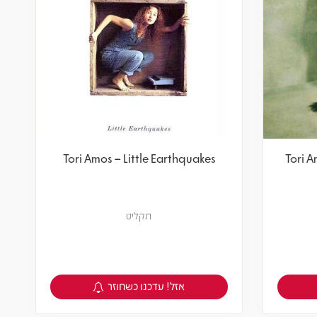
Tori Amos – Little Earthquakes
Tori A
תקליט
אזל! עדכנו כשחוזר
צפיה במוצר