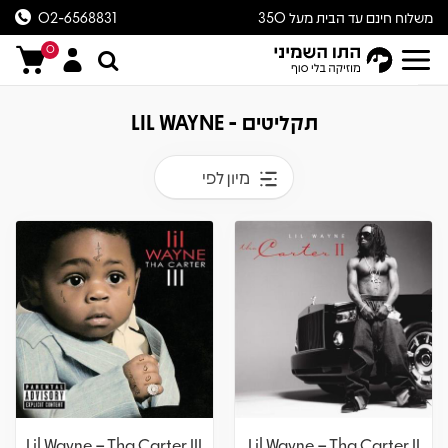
משלוח חינם עד הבית מעל 350
02-6568831
ש״ח
0
תקליטים - LIL WAYNE
מיון לפי
Lil Wayne – Tha Carter III
Lil Wayne – Tha Carter II