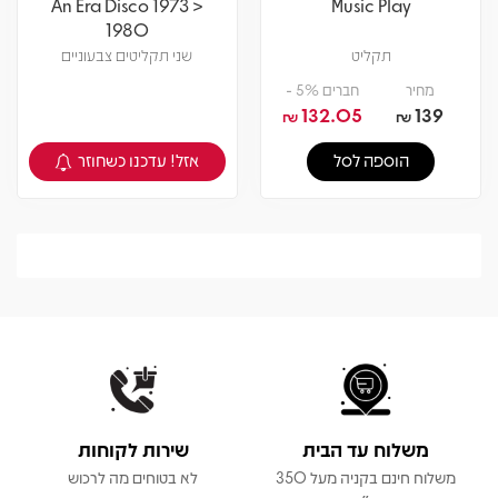
An Era Disco 1973 >
Music Play
1980
תקליט
שני תקליטים צבעוניים
מחיר
חברים 5% -
132.05
139
₪
₪
אזל! עדכנו כשחוזר
הוספה לסל
צפיה במוצר
משלוח עד הבית
שירות לקוחות
משלוח חינם בקניה מעל 350
לא בטוחים מה לרכוש