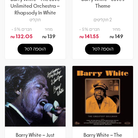
Unlimited Orchestra –
Theme
Rhapsody In White
2 תקליטים
תקליט
מחיר
חברים 5% -
מחיר
חברים 5% -
132.05
139
141.55
149
₪
₪
₪
₪
הוספה לסל
הוספה לסל
Barry White – Just
Barry White – The