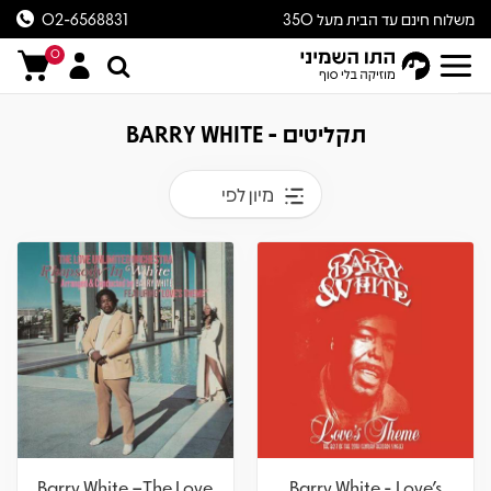
משלוח חינם עד הבית מעל 350
02-6568831
ש״ח
0
תקליטים - BARRY WHITE
מיון לפי
Barry White –The Love
Barry White - Love's