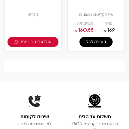
שני תקליטים צבעוניים
תקליט
מחיר
חברים 5% -
160.55
169
₪
₪
אזל! עדכנו כשחוזר
הוספה לסל
צפיה במוצר
משלוח עד הבית
שירות לקוחות
משלוח חינם בקניה מעל 350
לא בטוחים מה לרכוש