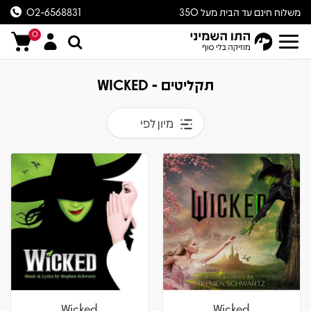
משלוח חינם עד הבית מעל 350
02-6568831
ש״ח
0
תקליטים - WICKED
מיון לפי
Wicked
Wicked