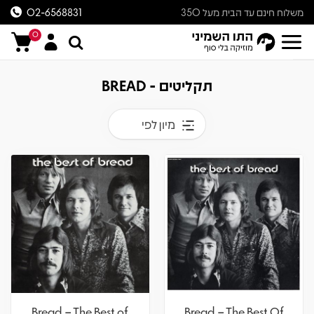
משלוח חינם עד הבית מעל 350
02-6568831
ש״ח
0
תקליטים - BREAD
מיון לפי
Bread – The Best of
Bread – The Best Of