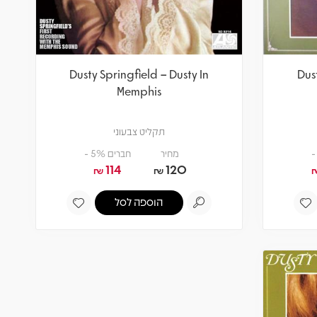
Dusty Springfield – Dusty In
Dust
Memphis
תקליט צבעוני
מחיר
חברים 5% -
114
120
₪
₪
הוספה לסל