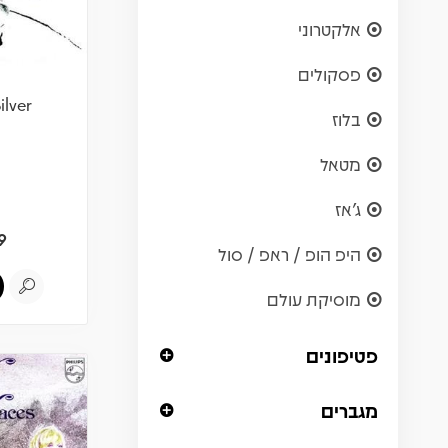
אלקטרוני
פסקולים
ilver
בלוז
מטאל
ג'אז
9
היפ הופ / ראפ / סול
מוסיקת עולם
פטיפונים
מגברים