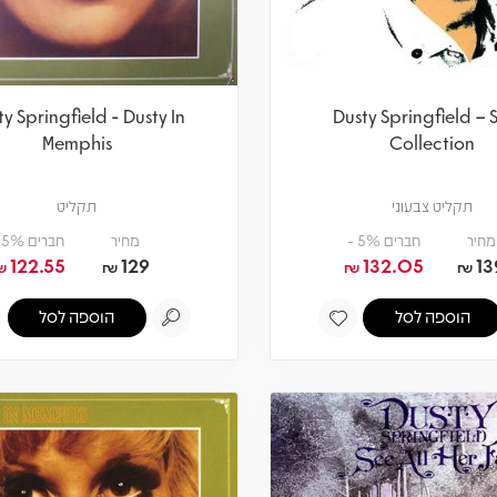
y Springfield - Dusty In
Dusty Springfield – S
Memphis
Collection
תקליט צבעוני
תקליט
מחיר
חברים 5% -
מחיר
חברים 5% -
122.55
129
132.05
13
₪
₪
₪
₪
הוספה לסל
הוספה לסל