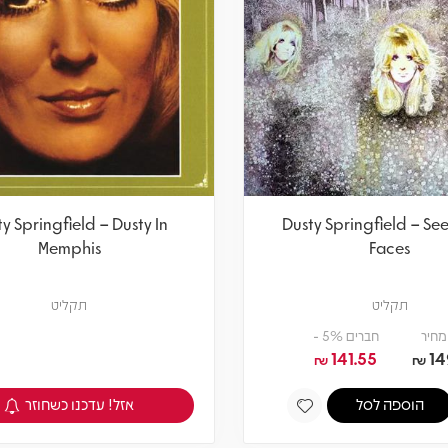
y Springfield – Dusty In
Dusty Springfield – See
Memphis
Faces
תקליט
תקליט
מחיר
חברים 5% -
141.55
14
₪
₪
אזל! עדכנו כשחוזר
הוספה לסל
צפיה במוצר