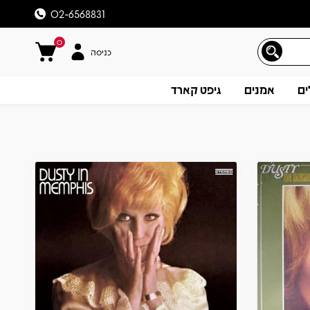
02-6568831
0
כניסה
ים
אמנים
גיפט קארד