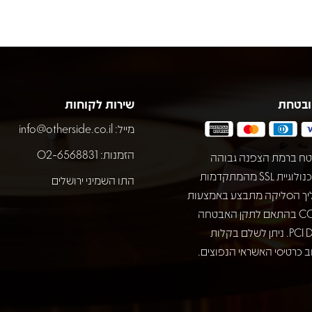
ובטחת
שירות לקוחות
מייל:
info@otherside.co.il
הזמנות: 02-6568831
ח ברמת הצפנה גבוהה
באמצעות טכנולוגיית SSL מהמתקדמות
התו השמיני ירושלים
יך הסליקה מתבצע באמצעות
חברת COMAX בהתאם לתקן האבטחה
המחמיר PCI DSS. ניתן לשלם בקלות
 כרטיסי האשראי הנפוצים.