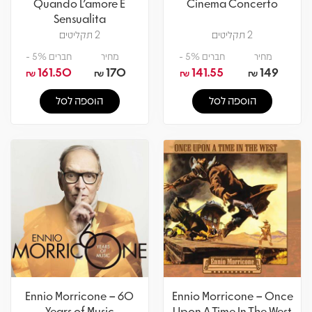
Quando L'amore È
Cinema Concerto
Sensualita
2 תקליטים
2 תקליטים
מחיר
חברים 5% -
מחיר
חברים 5% -
161.50
170
141.55
149
₪
₪
₪
₪
הוספה לסל
הוספה לסל
Ennio Morricone – 60
Ennio Morricone – Once
Years of Music
Upon A Time In The West