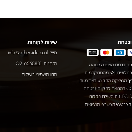
ובטחת
שירות לקוחות
מייל:
info@otherside.co.il
הזמנות: 02-6568831
ח ברמת הצפנה גבוהה
באמצעות טכנולוגיית SSL מהמתקדמות
התו השמיני ירושלים
יך הסליקה מתבצע באמצעות
חברת COMAX בהתאם לתקן האבטחה
המחמיר PCI DSS. ניתן לשלם בקלות
 כרטיסי האשראי הנפוצים.