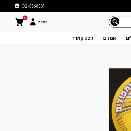
02-6568831
0
כניסה
ים
אמנים
גיפט קארד