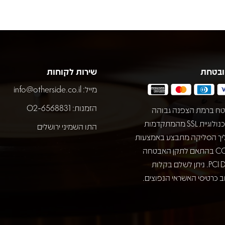
ובטחת
שירות לקוחות
מייל:
info@otherside.co.il
הזמנות: 02-6568831
ח ברמת הצפנה גבוהה
באמצעות טכנולוגיית SSL מהמתקדמות
התו השמיני ירושלים
יך הסליקה מתבצע באמצעות
חברת COMAX בהתאם לתקן האבטחה
המחמיר PCI DSS. ניתן לשלם בקלות
 כרטיסי האשראי הנפוצים.