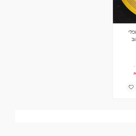
פלי
ב