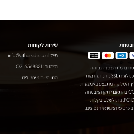
ובטחת
שירות לקוחות
מייל:
info@otherside.co.il
הזמנות: 02-6568831
ח ברמת הצפנה גבוהה
באמצעות טכנולוגיית SSL מהמתקדמות
התו השמיני ירושלים
יך הסליקה מתבצע באמצעות
חברת COMAX בהתאם לתקן האבטחה
המחמיר PCI DSS. ניתן לשלם בקלות
 כרטיסי האשראי הנפוצים.