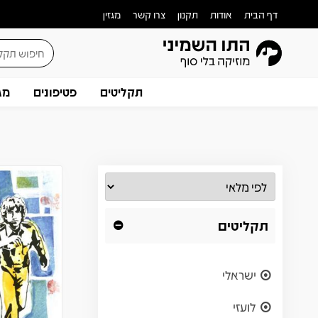
דף הבית
אודות
תקנון
צרו קשר
מגזין
תקליטים
פטיפונים
מג
תקליטים
ישראלי
לועזי