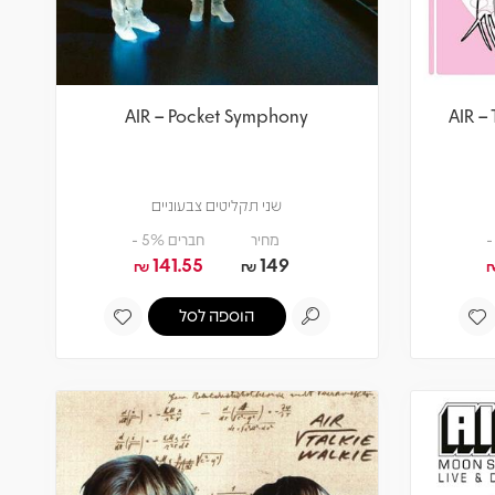
AIR – Pocket Symphony
AIR –
שני תקליטים צבעוניים
מחיר
חברים 5% -
141.55
149
₪
₪
הוספה לסל