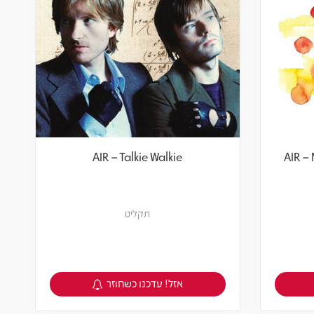
AIR – Talkie Walkie
AIR –
תקליט
אזל! עדכנו כשחוזר
צפיה במוצר