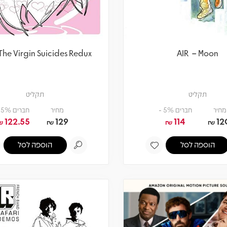
 The Virgin Suicides Redux
AIR – Moon
תקליט
תקליט
מחיר
חברים 5% -
מחיר
חברים 5% -
122.55
129
114
12
₪
₪
₪
₪
הוספה לסל
הוספה לסל