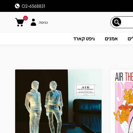
02-6568831
0
כניסה
ים
אמנים
גיפט קארד