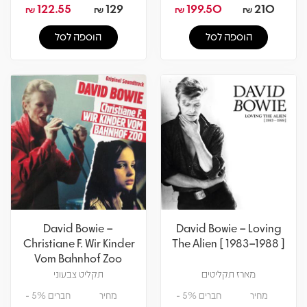
122.55
129
199.50
210
₪
₪
₪
₪
הוספה לסל
הוספה לסל
David Bowie –
David Bowie – Loving
Christiane F. Wir Kinder
The Alien [ 1983–1988 ]
Vom Bahnhof Zoo
מארז תקליטים
תקליט צבעוני
מחיר
חברים 5% -
מחיר
חברים 5% -