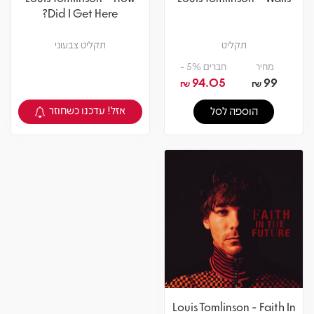
Did I Get Here?
תקליט
תקליט צבעוני
מחיר
חברים 5% -
94.05
99
₪
₪
אזל! עדכנו כשחוזר
הוספה לסל
צפיה במוצר
Louis Tomlinson - Faith In