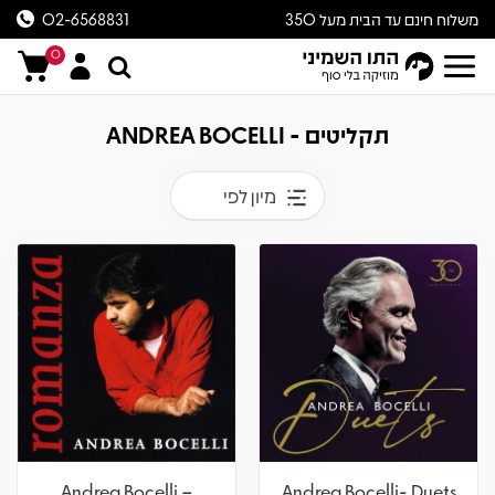
משלוח חינם עד הבית מעל 350
02-6568831
ש״ח
0
תקליטים - ANDREA BOCELLI
מיון לפי
Andrea Bocelli –
Andrea Bocelli- Duets