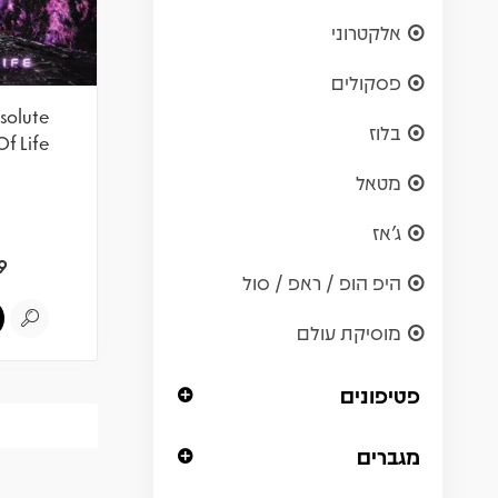
אלקטרוני
פסקולים
bsolute
בלוז
Of Life
מטאל
ג'אז
9
היפ הופ / ראפ / סול
מוסיקת עולם
פטיפונים
מגברים