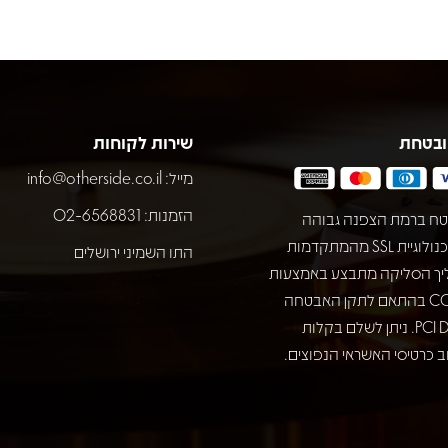
ובטחת
שירות לקוחות
מייל:
info@otherside.co.il
הזמנות: 02-6568831
ח ברמת הצפנה גבוהה
באמצעות טכנולוגיית SSL מהמתקדמות
התו השמיני ירושלים
יך הסליקה מתבצע באמצעות
חברת COMAX בהתאם לתקן האבטחה
המחמיר PCI DSS. ניתן לשלם בקלות
 כרטיסי האשראי הנפוצים.