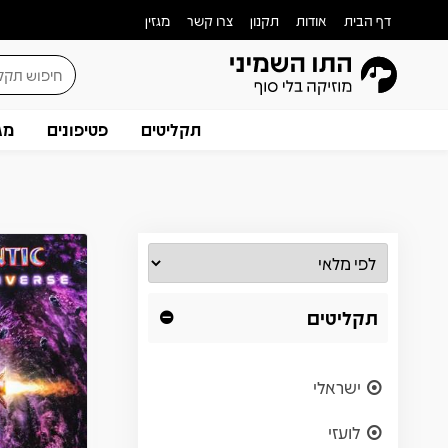
דף הבית
אודות
תקנון
צרו קשר
מגזין
תקליטים
פטיפונים
מג
תקליטים
ישראלי
לועזי