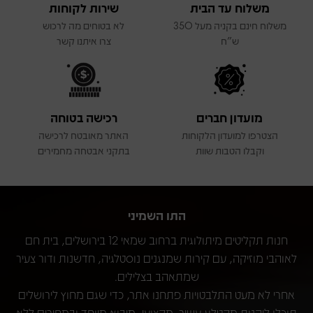
משלוח עד הבית
שירות לקוחות
משלוח חינם בקניה מעל 350
לא בטוחים מה לרכוש
ש"ח
צרו איתנו קשר
מועדון חברים
רכישה בטוחה
הצטרפו למועדון הלקוחות
האתר מאובטח לרכישה
וקבלו הטבות שוות
בתקני אבטחה מחמירים
התו השמיני
חנות תקליטים מיתולוגית ברחוב שמאי 12 בירושלים, בית חם
לאוהבי מוזיקה, עם קירות שמנגנים נוסטלגיה, חדשנות ודור צעיר
שמתאהב בצלילים.
אחרי לא מעט התלבטויות פתחנו אתר, כדי שגם מחוץ לירושלים
תוכלו ליהנות מקטלוג עשיר, מקצועי, מיבוא מיוחד ובמחירים ללא