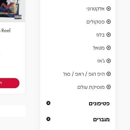
אלקטרוני
פסקולים
 Reel
בלוז
מטאל
ש
ג'אז
היפ הופ / ראפ / סול
אז
מוסיקת עולם
פטיפונים
מגברים