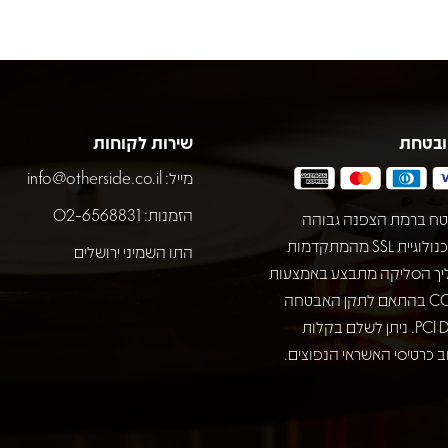
ובטחת
שירות לקוחות
מייל:
info@otherside.co.il
הזמנות: 02-6568831
ח ברמת הצפנה גבוהה
באמצעות טכנולוגיית SSL מהמתקדמות
התו השמיני ירושלים
יך הסליקה מתבצע באמצעות
חברת COMAX בהתאם לתקן האבטחה
המחמיר PCI DSS. ניתן לשלם בקלות
 כרטיסי האשראי הנפוצים.