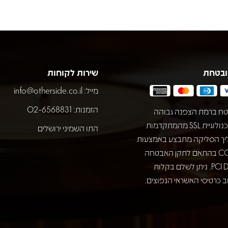
ובטחת
שירות לקוחות
מייל:
info@otherside.co.il
הזמנות: 02-6568831
ח ברמת הצפנה גבוהה
באמצעות טכנולוגיית SSL מהמתקדמות
התו השמיני ירושלים
יך הסליקה מתבצע באמצעות
חברת COMAX בהתאם לתקן האבטחה
המחמיר PCI DSS. ניתן לשלם בקלות
 כרטיסי האשראי הנפוצים.