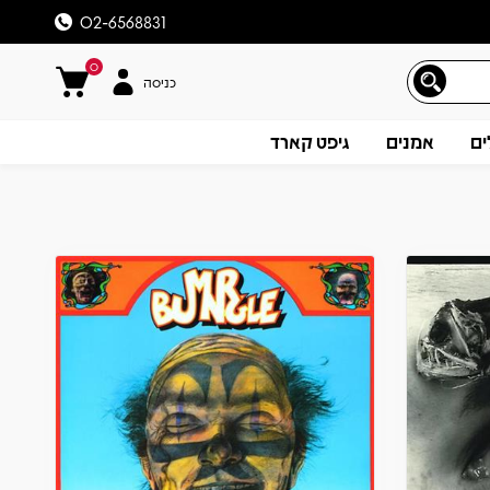
02-6568831
0
כניסה
ים
אמנים
גיפט קארד