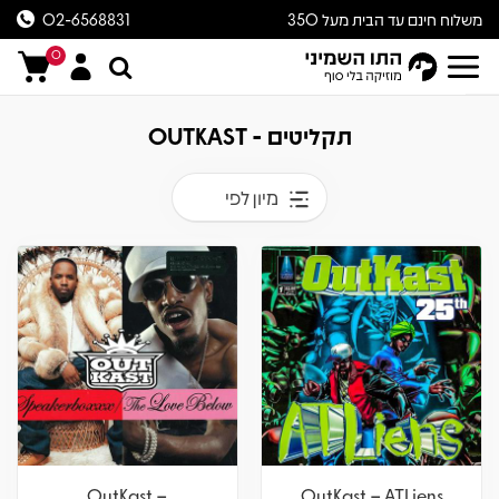
משלוח חינם עד הבית מעל 350
02-6568831
ש״ח
0
תקליטים - OUTKAST
מיון לפי
OutKast –
OutKast – ATLiens