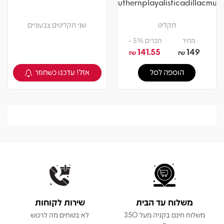
Southernplayalisticadillacmuzi
תקליט
שני תקליטים צבעוניים
מחיר
חברים 5% -
141.55
149
₪
₪
אזל! עדכנו כשחוזר
הוספה לסל
צפיה במוצר
משלוח עד הבית
שירות לקוחות
משלוח חינם בקניה מעל 350
לא בטוחים מה לרכוש