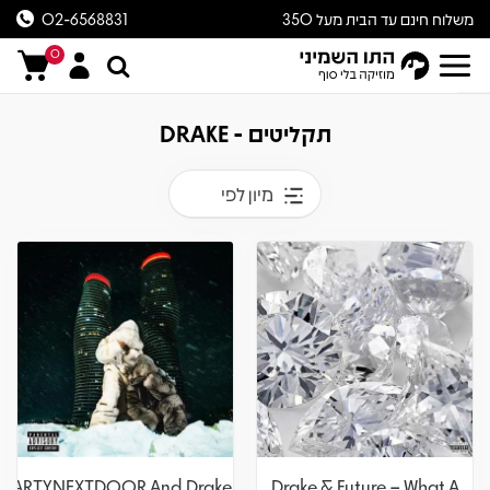
משלוח חינם עד הבית מעל 350
02-6568831
ש״ח
0
תקליטים - DRAKE
מיון לפי
PARTYNEXTDOOR And Drake –
Drake & Future – What A