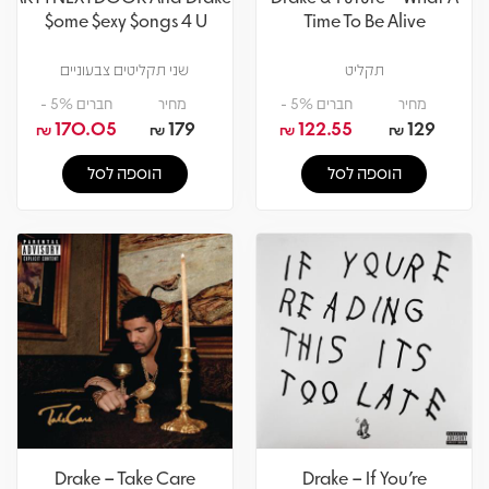
$ome $exy $ongs 4 U
Time To Be Alive
תקליט
שני תקליטים צבעוניים
מחיר
חברים 5% -
מחיר
חברים 5% -
170.05
179
122.55
129
₪
₪
₪
₪
הוספה לסל
הוספה לסל
Drake – Take Care
Drake – If You're