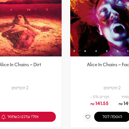
Alice In Chains – Dirt
Alice In Chains – Fac
2 תקליטים
2 תקליטים
מחיר
חברים 5% -
141.55
14
₪
₪
אזל! עדכנו כשחוזר
הוספה לסל
צפיה במוצר