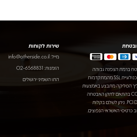
ובטחת
שירות לקוחות
מייל:
info@otherside.co.il
הזמנות: 02-6568831
ח ברמת הצפנה גבוהה
באמצעות טכנולוגיית SSL מהמתקדמות
התו השמיני ירושלים
יך הסליקה מתבצע באמצעות
חברת COMAX בהתאם לתקן האבטחה
המחמיר PCI DSS. ניתן לשלם בקלות
 כרטיסי האשראי הנפוצים.