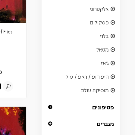
אלקטרוני
פסקולים
f Flies
בלוז
מטאל
ג'אז
0
היפ הופ / ראפ / סול
מוסיקת עולם
פטיפונים
מגברים