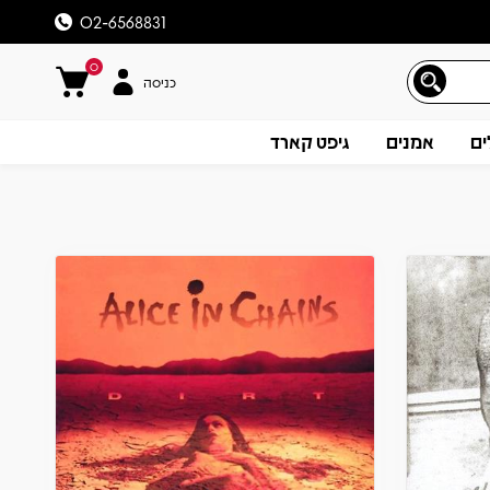
02-6568831
0
כניסה
ים
אמנים
גיפט קארד