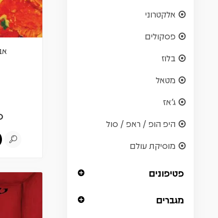
אלקטרוני
פסקולים
אבי
בלוז
מטאל
ג'אז
0
היפ הופ / ראפ / סול
מוסיקת עולם
פטיפונים
מגברים