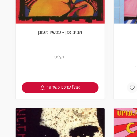
אביב גפן - עכשיו מעונן
תקליט
אזל! עדכנו כשחוזר
צפיה במוצר