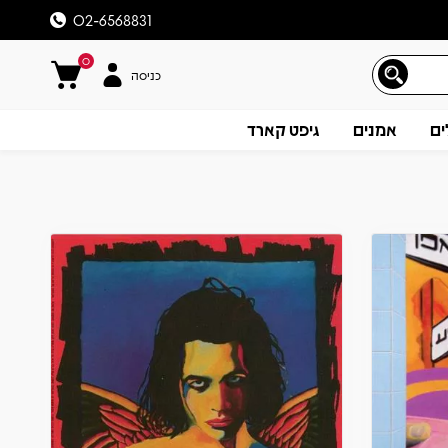
02-6568831
0
כניסה
ים
אמנים
גיפט קארד