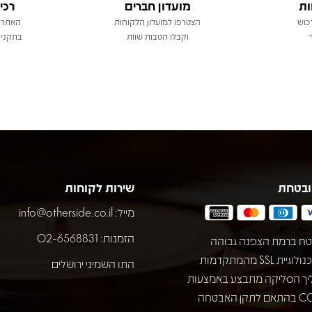
ות
מועדון חברים
רכי
כוש
הצטרפו למועדון הלקוחות
האתר 
וקבלו הטבות שוות
בתקני 
ובטחת
שירות לקוחות
מייל:
info@otherside.co.il
הזמנות: 02-6568831
ח ברמת הצפנה גבוהה
באמצעות טכנולוגיית SSL מהמתקדמות
התו השמיני ירושלים
יך הסליקה מתבצע באמצעות
חברת COMAX בהתאם לתקן האבטחה