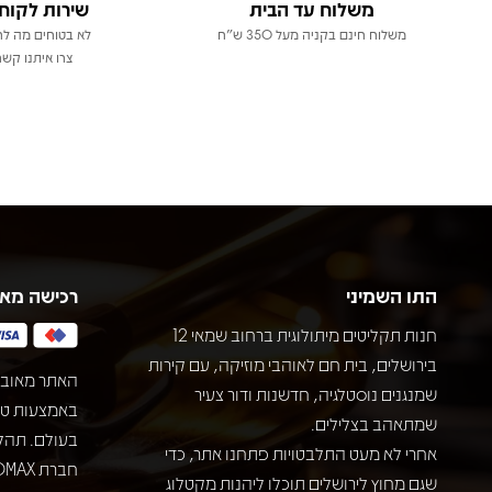
משלוח עד הבית
שירות לקוח
משלוח חינם בקניה מעל 350 ש"ח
לא בטוחים מה לר
צרו איתנו קשר
התו השמיני
רכישה מא
חנות תקליטים מיתולוגית ברחוב שמאי 12
בירושלים, בית חם לאוהבי מוזיקה, עם קירות
האתר מאובט
שמנגנים נוסטלגיה, חדשנות ודור צעיר
שמתאהב בצלילים.
בעולם. תהל
אחרי לא מעט התלבטויות פתחנו אתר, כדי
שגם מחוץ לירושלים תוכלו ליהנות מקטלוג