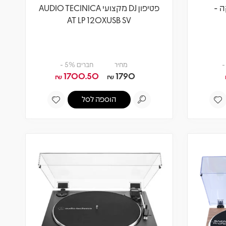
ה -
פטיפון DJ מקצועי AUDIO TECINICA
AT LP 120XUSB SV
מחיר
חברים 5% -
1700.50
1790
₪
₪
הוספה לסל