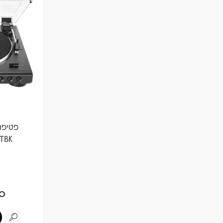
BTBK
0