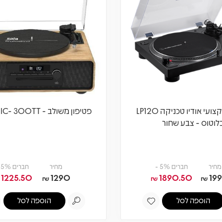
פטיפון מקצועי אודיו טכניקה LP120
פטיפון משולב - SAFA MIC- 300TT
לוטוס - צבע שחור
מחיר
חברים 5% -
מחיר
חברים 5% -
1225.50
1290
1890.50
19
₪
₪
₪
הוספה לסל
הוספה לסל