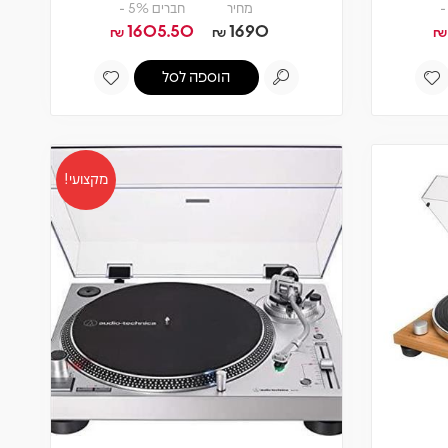
מחיר
חברים 5% -
1605.50
1690
₪
₪
₪
הוספה לסל
מקצועי!