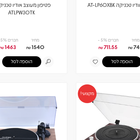
 טכניקה AT-LP60XBK
פטיפון מעוצב אודיו טכניק
ATLPW30TK
מחיר
חברים 5% -
מחיר
חברים 5% -
1463
1540
711.55
74
₪
₪
₪
₪
הוספה לסל
הוספה לסל
מקצועי!