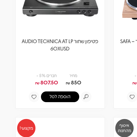
פטיפון מקצועי בצבע אגוז בהיר – SAFA
פטיפון שחור AUDIO TECHNICA AT LP
60XUSD
מחיר
חברים 5% -
807.50
850
₪
₪
₪
הוספה לסל
איסוף
מקצועי!
מהחנות