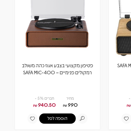
פטיפון מקצועי בצבע אגוז כהה משולב
רמקולים פנימיים – SAFA MIC-400
מחיר
חברים 5% -
940.50
990
₪
₪
₪
הוספה לסל