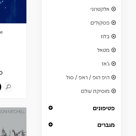
אלקטרוני
פסקולים
ue
בלוז
מטאל
ג'אז
0
היפ הופ / ראפ / סול
מוסיקת עולם
פטיפונים
מגברים