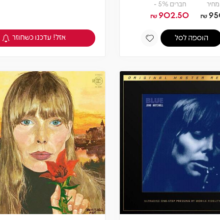
מחיר
חברים 5% -
902.50
95
₪
₪
אזל! עדכנו כשחוזר
הוספה לסל
צפיה במוצר