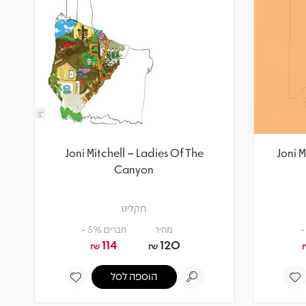
Joni Mitchell – Ladies Of The
Joni 
Canyon
תקליט
מחיר
חברים 5% -
114
120
₪
₪
הוספה לסל