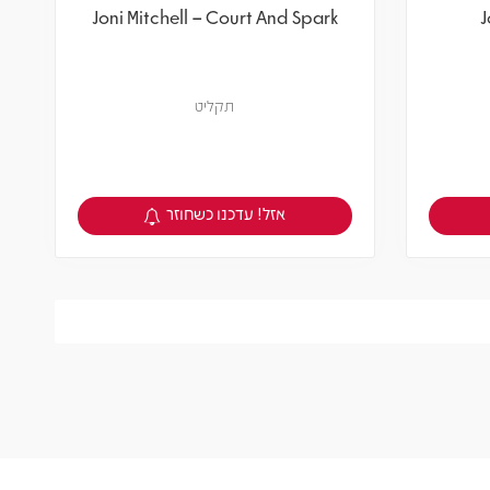
Joni Mitchell – Court And Spark
J
תקליט
אזל! עדכנו כשחוזר
צפיה במוצר