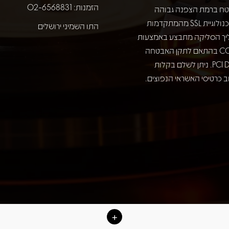
הזמנות: 02-6568831
ח ברמת הצפנה גבוהה
באמצעות טכנולוגיית SSL מהמתקדמות
התו השמיני ירושלים
יך הסליקה מתבצע באמצעות
חברת COMAX בהתאם לתקן האבטחה
המחמיר PCI DSS. ניתן לשלם בקלות
 כרטיסי האשראי הנפוצים.