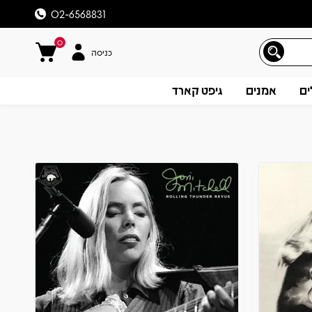
02-6568831
0
כניסה
ים
אמנים
גיפט קארד