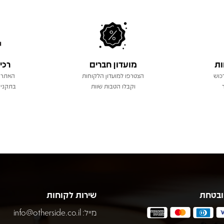
ות
מועדון חברים
רכי
כוש
הצטרפו למועדון הלקוחות
האתר 
וקבלו הטבות שוות
בתקני 
ובטחת
שירות לקוחות
מייל:
info@otherside.co.il