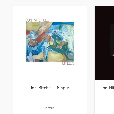
Joni Mitchell – Mingus
Joni Mi
תקליט