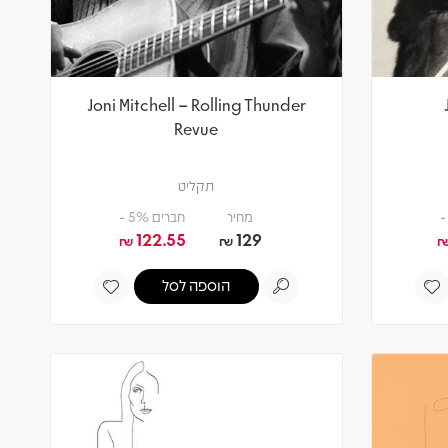
Joni Mitchell – Rolling Thunder
Revue
תקליט
מחיר
חברים 5% -
122.55
129
₪
₪
הוספה לסל