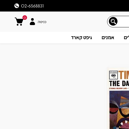
02-6568831
0
כניסה
ים
אמנים
גיפט קארד