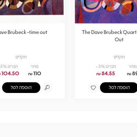
ve Brubeck -time out
The Dave Brubeck Quart
Out
תקליט
תקליט
מחיר
חברים 5% -
מחיר
חברים 5% -
104.50
110
84.55
8
₪
₪
₪
₪
הוספה לסל
הוספה לסל