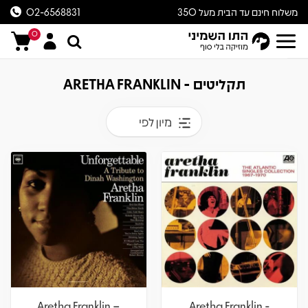
משלוח חינם עד הבית מעל 350
02-6568831
ש״ח
0
תקליטים - ARETHA FRANKLIN
מיון לפי
Aretha Franklin –
Aretha Franklin -