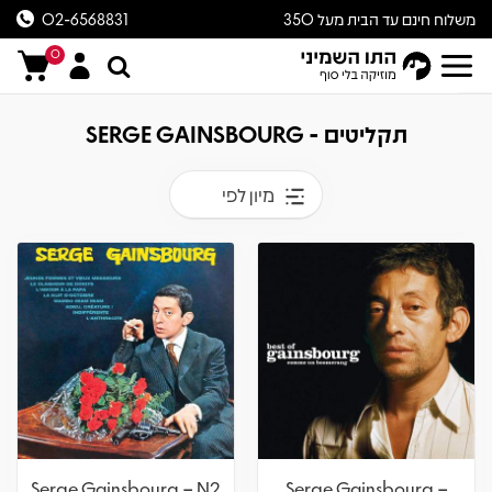
משלוח חינם עד הבית מעל 350
02-6568831
ש״ח
0
תקליטים - SERGE GAINSBOURG
מיון לפי
Serge Gainsbourg – N2
Serge Gainsbourg –