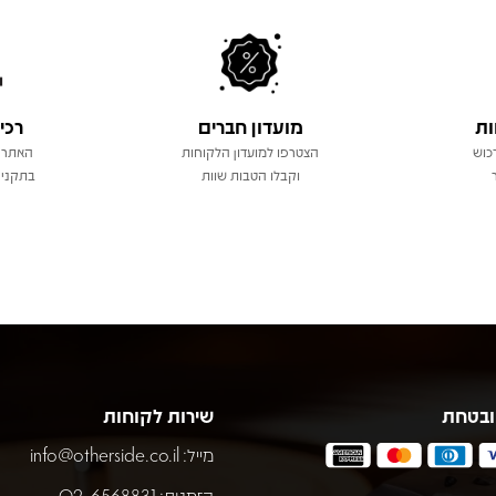
ות
מועדון חברים
רכי
כוש
הצטרפו למועדון הלקוחות
האתר 
וקבלו הטבות שוות
בתקני 
ובטחת
שירות לקוחות
מייל:
info@otherside.co.il
הזמנות: 02-6568831