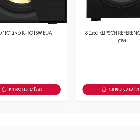
KLIPSCH REFERENCE R 8 SW סאב 8
R-101SW EUA סאב 10' שחור
אינץ
ל! עדכנו כשחוזר
אזל! עדכנו כשחוזר
צפיה במוצר
צפיה במוצר