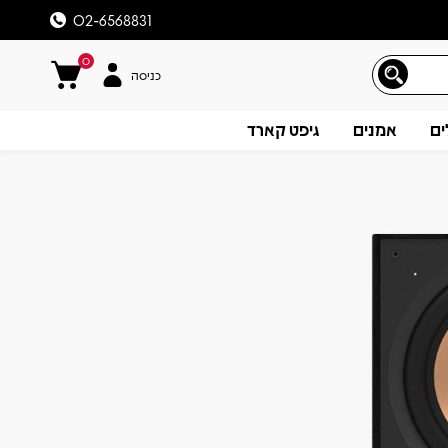
02-6568831
0
כניסה
ים
אמנים
גיפט קארד