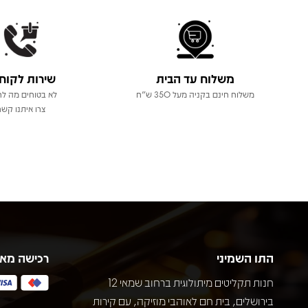
משלוח עד הבית
שירות לקוח
משלוח חינם בקניה מעל 350 ש"ח
לא בטוחים מה לר
צרו איתנו קשר
התו השמיני
רכישה מא
חנות תקליטים מיתולוגית ברחוב שמאי 12
בירושלים, בית חם לאוהבי מוזיקה, עם קירות